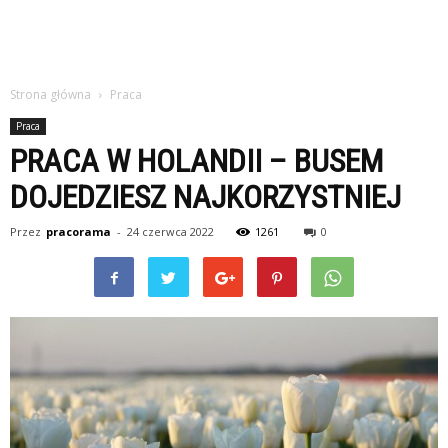
Strona główna
Praca
Praca
PRACA W HOLANDII – BUSEM
DOJEDZIESZ NAJKORZYSTNIEJ
Przez
pracorama
-
24 czerwca 2022
1261
0